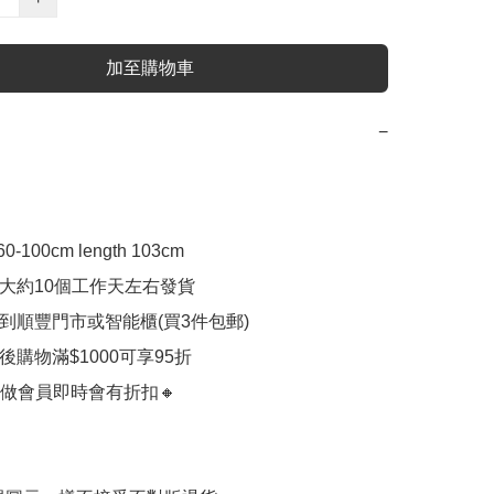
加至購物車
−
0-100cm length 103cm

計大約10個工作天左右發貨

付到順豐門市或智能櫃(買3件包郵)

員後購物滿$1000可享95折

做會員即時會有折扣🔸
