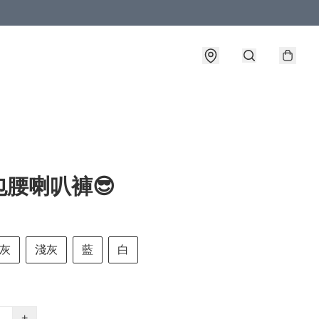
包腰喇叭褲😎
灰
淺灰
藍
白
+