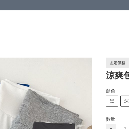
固定價格
涼爽
顏色
黑
深
數量
−