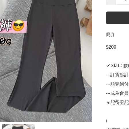
簡介
$209

📌SIZE: 腰6
---訂貨起
---順豐到
---成為會
🔸記得登記
ℹ️
