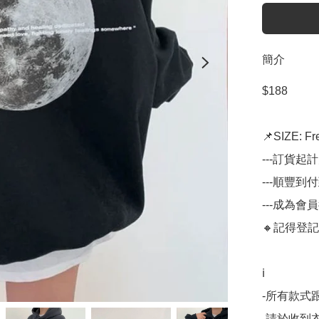
簡介
$188

📌SIZE: Fre
---訂貨起
---順豐到
---成為會
🔸記得登記
ℹ️

-所有款式
-請於收到