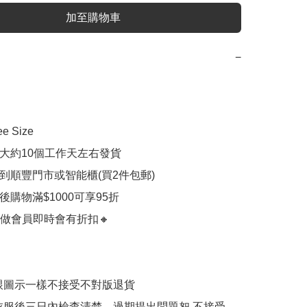
加至購物車
−
e Size

計大約10個工作天左右發貨

付到順豐門市或智能櫃(買2件包郵)

員後購物滿$1000可享95折

做會員即時會有折扣🔸

跟圖示一樣不接受不對版退貨

衣服後三日內檢查清楚，過期提出問題恕 不接受