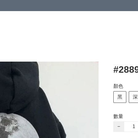
#288
顏色
黑
深
數量
−