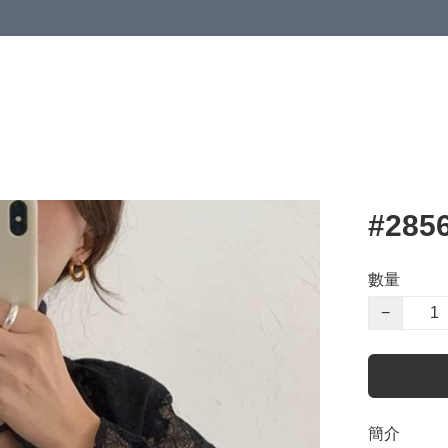
#2856
數量
−
簡介