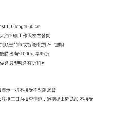
st 110 length 60 cm

計大約10個工作天左右發貨

付到順豐門市或智能櫃(買2件包郵)

員後購物滿$1000可享95折

做會員即時會有折扣🔸

跟圖示一樣不接受不對版退貨

衣服後三日內檢查清楚，過期提出問題恕 不接受