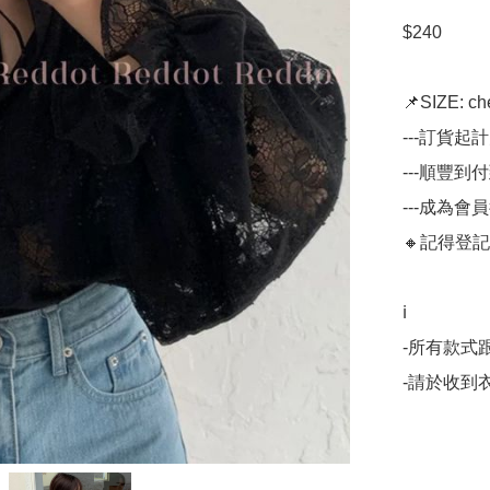
$240

📌SIZE: che
---訂貨起
---順豐到
---成為會
🔸記得登記
ℹ️

-所有款式
-請於收到