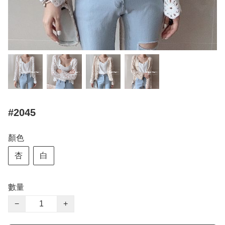
#2045
顏色
杏
白
數量
−
+